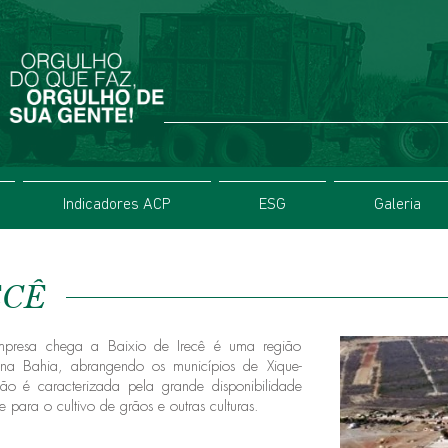
Indicadores ACP
ESG
Galeria
ECÊ
resa chega a Baixio de Irecê é uma região
 na Bahia, abrangendo os municípios de
Xique-
ião é caracterizada pela grande disponibilidade
 para o cultivo de grãos e outras culturas.