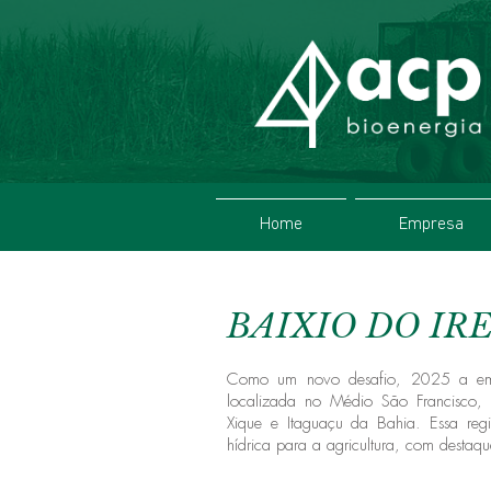
Home
Empresa
BAIXIO DO IR
Como um novo desafio, 2025 a emp
localizada no Médio São Francisco,
Xique
e
Itaguaçu da Bahia
. Essa reg
hídrica para a agricultura, com destaque